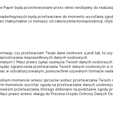
te Paper będą przechowywane przez okres niezbędny do realizacj
 marketingowych będą przetwarzane do momentu wycofania zgod
ez maksymalnie 12 miesięcy od zakończenia korespondencji, chyb
rmację, czy przetwarzam Twoje dane osobowe, a jeśli tak, to uzy
 sprostowania nieprawidłowych danych osobowych.
mnianym”): Masz prawo żądać usunięcia Twoich danych osobowych 
 żądać ograniczenia przetwarzania Twoich danych osobowych w ok
ymać w ustrukturyzowanym, powszechnie używanym formacie nad
owolnym momencie wnieść sprzeciw wobec przetwarzania Twoich
m momencie wycofać zgodę na przetwarzanie danych osobowych,
 prawem przetwarzania, którego dokonano na podstawie zgody p
 Masz prawo wnieść skargę do Prezesa Urzędu Ochrony Danych Oso