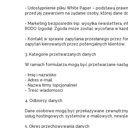
- Udostępnienie pliku White Paper – podstawą prawną
przed jej zawarciem na żądanie osoby, której dane do
- Marketing bezpośredni (np. wysyłka newslettera, inf
RODO (zgoda). Zgoda może zostać wycofana w każde
- Kontakt w sprawie zapytania przesłanego przez form
zapytań kierowanych przez potencjalnych klientów.
3. Kategorie przetwarzanych danych
W ramach formularza mogą być przetwarzane nastę
- Imię i nazwisko
- Adres e-mail
- Nazwa firmy (opcjonalnie)
- Treść wiadomości
4. Odbiorcy danych
Dane osobowe mogą być przekazywane zewnętrznym d
usług hostingowych, systemów e-mailowych, newsle
5. Okres przechowywania danych