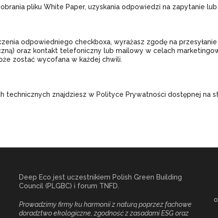
obrania pliku White Paper, uzyskania odpowiedzi na zapytanie lu
czenia odpowiedniego checkboxa, wyrażasz zgodę na przesyłanie 
czną) oraz kontakt telefoniczny lub mailowy w celach marketingowy
oże zostać wycofana w każdej chwili.
ch technicznych znajdziesz w Polityce Prywatności dostępnej na 
Deep Eco jest uczestnikiem Polish Green Building
Council (PLGBC) i forum TNFD.
o
Prowadzimy firmy ku harmonii z naturą poprzez fachowe
doradztwo ekologiczne, zgodność z zasadami ESG oraz