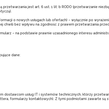
 przetwarzania jest art. 6 ust. 1 lit. b RODO (przetwarzanie nie
tyczą).
ormacji o nowych usługach lub ofertach) – wyłącznie po wyrażeniu o
j chwili bez wpływu na zgodność z prawem przetwarzania przed
ularz – na podstawie prawnie uzasadnionego interesu administratora
pujące dane:
ostawcom usług IT i systemów technicznych, którzy przetwarza
ttera, formularzy kontaktowych). Z tymi podmiotami zawarte są