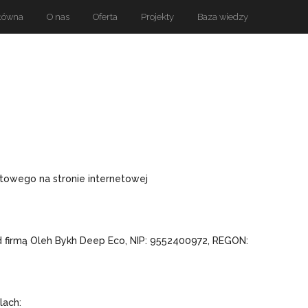
łówna
O nas
Oferta
Projekty
Baza wiedzy
towego na stronie internetowej
firmą Oleh Bykh Deep Eco, NIP: 9552400972, REGON:
lach: